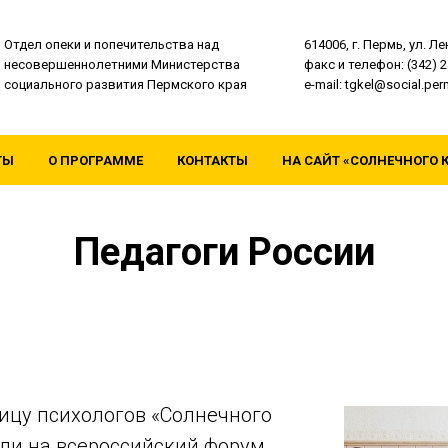
Отдел опеки и попечительства над
614006, г. Пермь, ул. Ле
несовершеннолетними Министерства
факс и телефон: (342) 2
социального развития Пермского края
e-mail: tgkel@social.per
ТЫ
О ПРОГРАММЕ
КОНТАКТЫ
НА САЙТ «СОЛНЕЧНОГО 
Педагоги России
ицу психологов «Солнечного
или на всероссийский форум