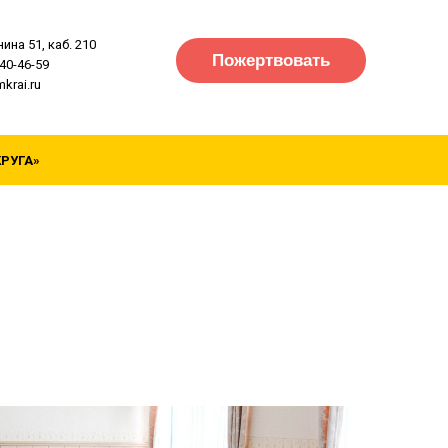
нина 51, каб. 210
Пожертвовать
40-46-59
mkrai.ru
КРУГА»