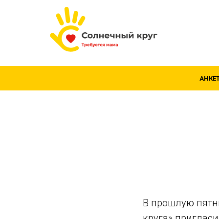
АНКЕ
В прошлую пятн
круга» приглас